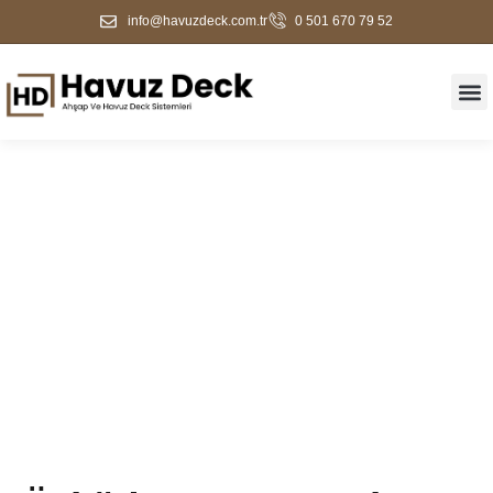
info@havuzdeck.com.tr
0 501 670 79 52
Üsküdar Havuz Deck &
Ahşap Zemin Kaplama |
2026 Fiyatları + Ücretsiz
Keşif | Havuz Deck