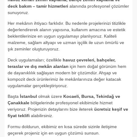
deck bakım – tamir hizmetleri
alanında profesyonel çözümler
sunuyoruz.
Her mekânın ihtiyacı farklıdır. Bu nedenle projelerinizi titizlikle
değerlendirerek alanın yapısına, kullanım amacına ve estetik
beklentilerinize en uygun uygulamayı planlıyoruz. Kaliteli
malzeme, sağlam altyapı ve uzman işçilik ile uzun ömürlü ve
şık zeminler oluşturuyoruz.
Deck uygulamaları; özellikle
havuz çevreleri, bahçeler,
teraslar ve dış mekân alanları
için hem doğal görünüm hem
de dayanıklılık sağlayan modern bir çözümdür. Ahşap ve
kompozit deck ürünlerimiz ile mekânlarınıza değer katacak
uygulamalar gerçekleştiriyoruz.
Başta
İstanbul
olmak üzere
Kocaeli, Bursa, Tekirdağ ve
Çanakkale
bölgelerinde profesyonel ekibimizle hizmet
veriyoruz. Projenizin detaylarını bize ileterek
ücretsiz keşif ve
fiyat teklifi
alabilirsiniz.
Formu doldurun, ekibimiz en kısa sürede sizinle iletişime
geçerek projeniz için en uygun çözümü sunsun.