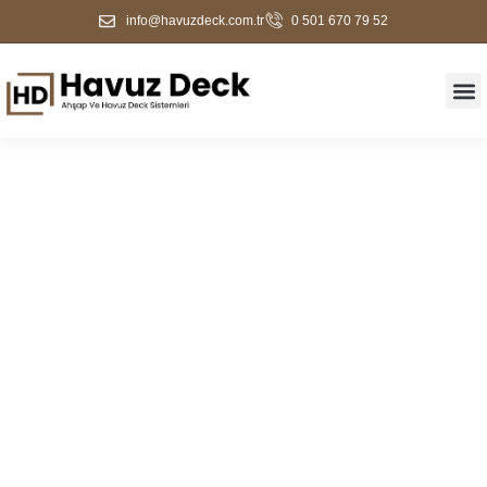
info@havuzdeck.com.tr
0 501 670 79 52
Sancaktepe Havuz
Kenarı Kaplama Ve Deck
Sistemleri | Dayanıklı
Zemin Çözümleri |
Havuz Deck Firması