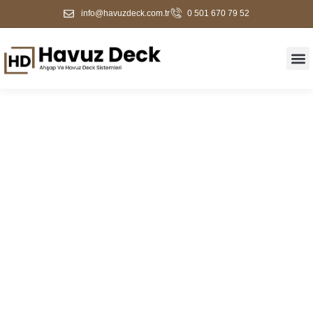
info@havuzdeck.com.tr
0 501 670 79 52
Karapürçek Havuz Deck
Uygulamaları | Kaymaz
Zemin Kaplama Ve
Ücretsiz Keşif | Havuz
Deck