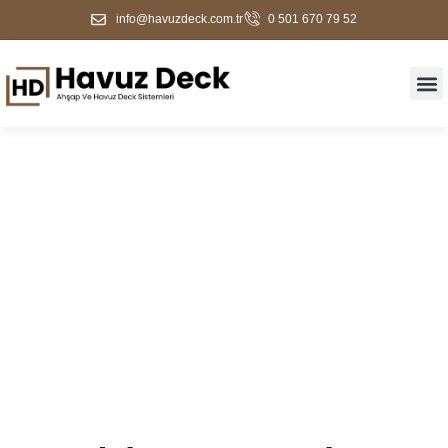
info@havuzdeck.com.tr
0 501 670 79 52
Hendek Havuz Deck &
Ahşap Zemin Kaplama |
2026 Fiyatları + Ücretsiz
Keşif | Havuz Deck