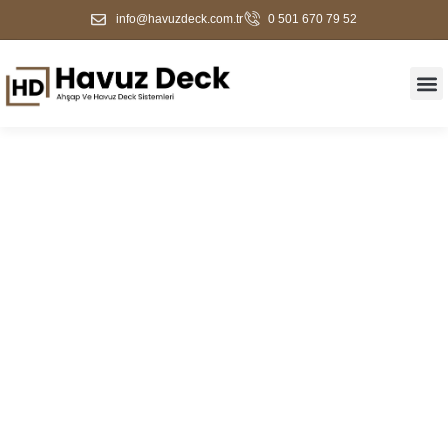
info@havuzdeck.com.tr
0 501 670 79 52
Yıldırım Ahşap Deck
Kaplama Ve Havuz
Kenarı Çözümleri | 2026
Güncel Fiyatlar | Havuz
Deck Firması