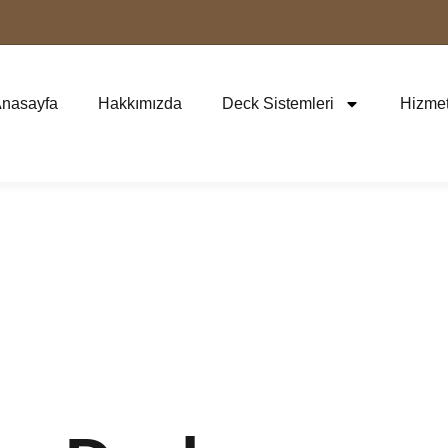
nasayfa
Hakkımızda
Deck Sistemleri
Hizmet
şap Deck Kapla
eri | 2026 Günc
vuz Deck Firma