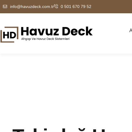
info@havuzdeck.com.tr
0 501 670 79 52
A
Tekirdağ Ah
Kenarı Çözüml
Ha