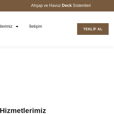
Ahşap ve Havuz
Deck
Sistemleri
lerimiz
İletişim
TEKLIF AL
ma Ve Havuz
el Fiyatlar |
sı
Hizmetlerimiz