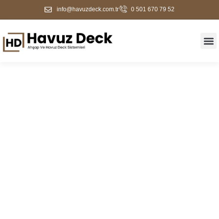
info@havuzdeck.com.tr
0 501 670 79 52
Saray Havuz Kenarı
Kaplama Ve Deck
Sistemleri | Dayanıklı
Zemin Çözümleri |
Havuz Deck Firması