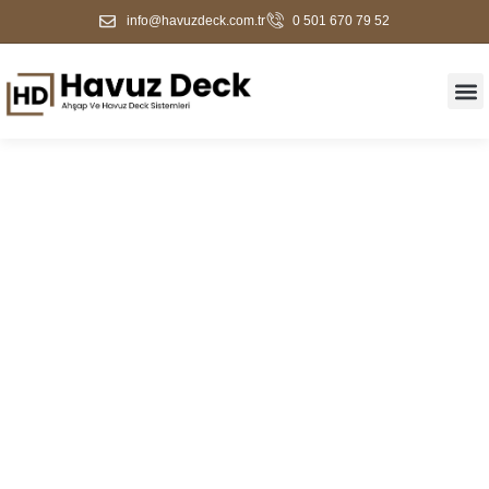
info@havuzdeck.com.tr
0 501 670 79 52
Pendik Havuz Kenarı
Kaplama Ve Deck
Sistemleri | Dayanıklı
Zemin Çözümleri |
Havuz Deck Firması