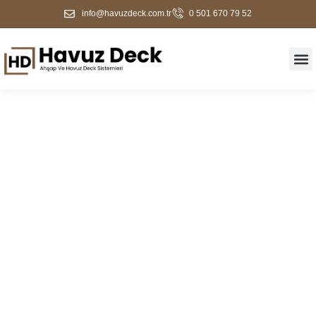
info@havuzdeck.com.tr
0 501 670 79 52
Esenler Deck Kaplama
Hizmeti | Havuz Kenarı
Ve Bahçe Zemin
Çözümleri 2026 | Havuz
Deck