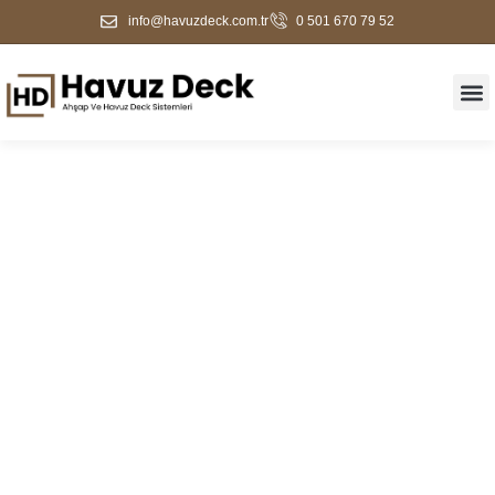
info@havuzdeck.com.tr
0 501 670 79 52
Edirne Merkez Ahşap
Deck Kaplama Ve Havuz
Kenarı Çözümleri | 2026
Güncel Fiyatlar | Havuz
Deck Firması