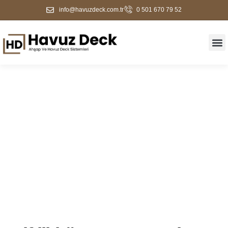
info@havuzdeck.com.tr
0 501 670 79 52
Çiftlikköy Havuz Deck &
Ahşap Zemin Kaplama |
2026 Fiyatları + Ücretsiz
Keşif | Havuz Deck