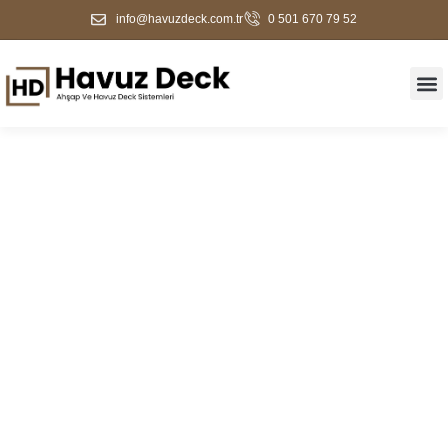
info@havuzdeck.com.tr
0 501 670 79 52
Büyükorhan Deck
Kaplama Hizmeti |
Havuz Kenarı Ve Bahçe
Zemin Çözümleri 2026 |
Havuz Deck