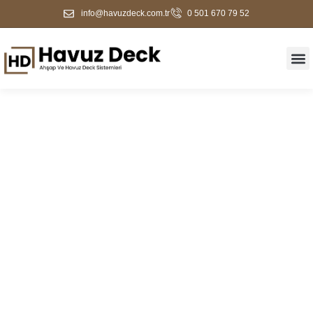
info@havuzdeck.com.tr
0 501 670 79 52
Bakırköy Ahşap Deck
Kaplama Ve Havuz
Kenarı Çözümleri | 2026
Güncel Fiyatlar | Havuz
Deck Firması