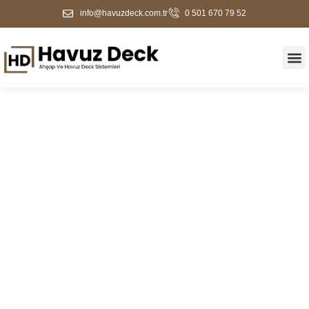
info@havuzdeck.com.tr
0 501 670 79 52
Altıeylül Havuz Kenarı
Kaplama Ve Deck
Sistemleri | Dayanıklı
Zemin Çözümleri |
Havuz Deck Firması